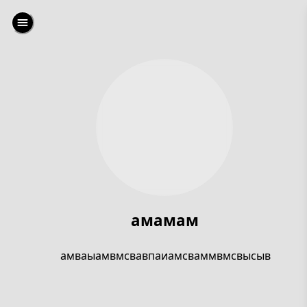
амамам
амваыамвмсвавпаиамсваммвмсвысыв