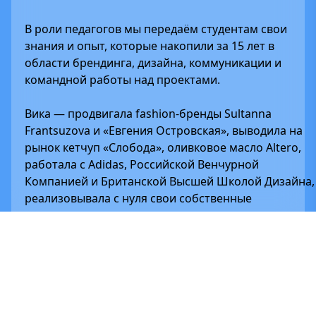
В роли педагогов мы передаём студентам свои
знания и опыт, которые накопили за 15 лет в
области брендинга, дизайна, коммуникации и
командной работы над проектами.
Вика — продвигала fashion-бренды Sultanna
Frantsuzova и «Евгения Островская», выводила на
рынок кетчуп «Слобода», оливковое масло Altero,
работала с Adidas, Российской Венчурной
Компанией и Британской Высшей Школой Дизайна,
реализовывала с нуля свои собственные
социальные проекты.
Евгений — создавал экосистему для студентов
топ-100 вузов РФ (проект ВТБ банка),
видеоинструктаж для самого большого в мире
завода Tarkett, коллекционную книгу для Росгонок,