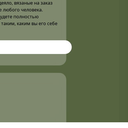
деяло, вязаные на заказ
е любого человека.
будете полностью
таким, каким вы его себе