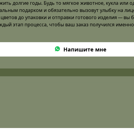
жить долгие годы. Будь то мягкое животное, кукла или о
альным подарком и обязательно вызовут улыбку на лиц
цветов до упаковки и отправки готового изделия — вы 
дый этап процесса, чтобы ваш заказ получился именно 
Напишите мне