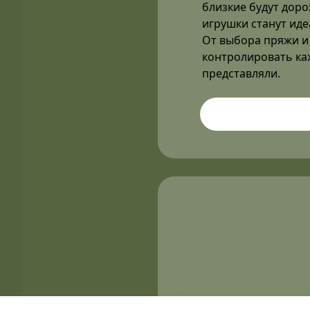
близкие будут доро
игрушки станут иде
От выбора пряжи и 
контролировать каж
представляли.