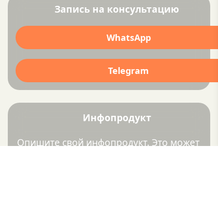
Запись на консультацию
WhatsApp
Telegram
Инфопродукт
Опишите свой инфопродукт. Это может
быть чек-лист, гайд, запись мастер-класса
или тренировки, закрытый чат и всё, к
чему можно получить доступ по ссылке.
Добавьте ссылку на инфопродукт с
кнопкой оплаты, привяжите карту и