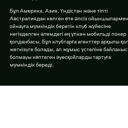
Бұл Америка, Азия, Үндістан және тіпті
Австралиядан келген өте әлсіз ойыншыларме
ойнауға мүмкіндік беретін клуб жүйесіне
негізделген әлемдегі ең үлкен мобильді покер
қолданбасы. Бұл клубтарға агенттер арқылы қо
жеткізуге болады, ал жұмыс үстеліне байланы
болмауы көптеген әуесқойларды тартуға
мүмкіндік береді.
Біздің жеке менеджер сізге қосымшаны қалай
жүктеп, ойнауды бастау керектігін айтады-бұл 
оңай!
Біз кімбіз?