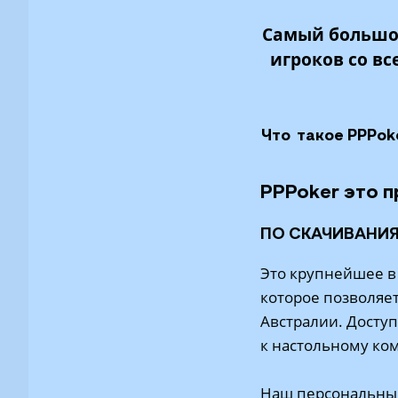
Самый большой
игроков со вс
Что такое PPPok
PPPoker это 
ПО СКАЧИВАНИЯ
Это крупнейшее в
которое позволяет
Австралии. Доступ
к настольному ко
‌Наш персональный