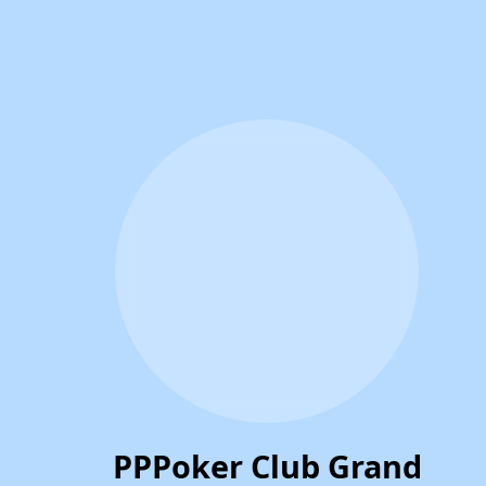
PPPoker Club Grand