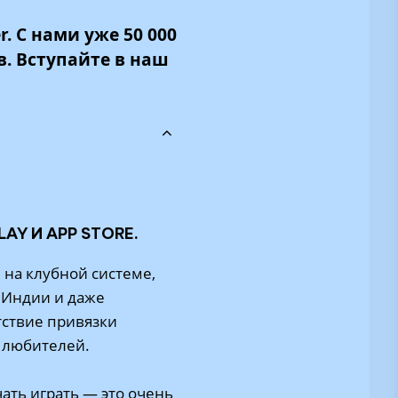
 С нами уже 50 000
в. Вступайте в наш
Y И APP STORE.
на клубной системе,
, Индии и даже
утствие привязки
 любителей.
ать играть — это очень