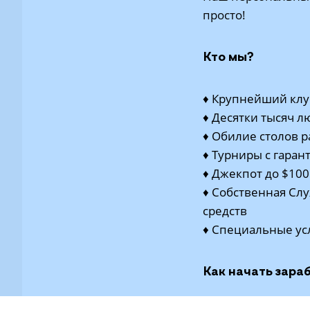
просто!
Кто мы?
♦ Крупнейший клу
♦ Десятки тысяч 
♦ Обилие столов 
♦ Турниры с гаран
♦ Джекпот до $100
♦ Собственная Сл
средств
♦ Специальные ус
Как начать зара