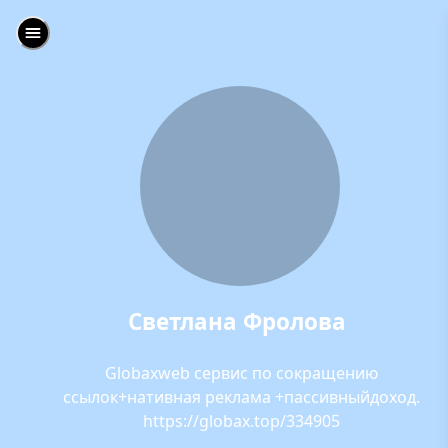
Светлана Фролова
Globaxweb сервис по сокращению
ссылок+нативная реклама +пассивныйдоход.
https://globax.top/334905