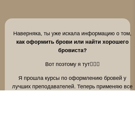
Наверняка, ты уже искала информацию о том,
как оформить брови или найти хорошего
бровиста?
Вот поэтому я тут💁🏻‍♀
Я прошла курсы по оформлению бровей у
лучших преподавателей. Теперь применяю все
свои знания на практике и зажигаю огонь в
глазах красоток🪄
Брови - это не просто моя профессия. Это моя
любовь!