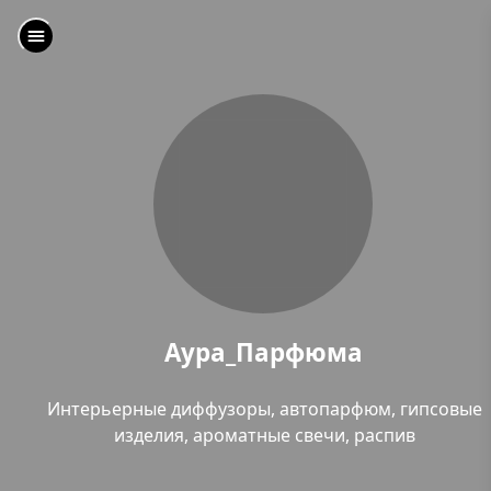
Аура_Парфюма
Интерьерные диффузоры, автопарфюм, гипсовые
изделия, ароматные свечи, распив