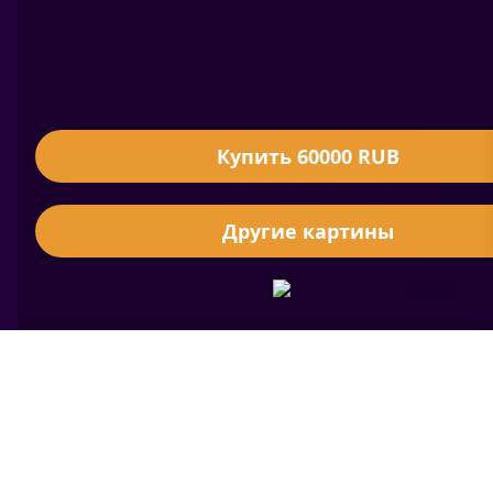
Купить 60000 RUB
Другие картины
Где земля граничит с пропастью небес,
Расстилаясь розовым закатом,
Ночь засеивает землю звёздным златом,
Чтоб с зарёю снова день воскрес.