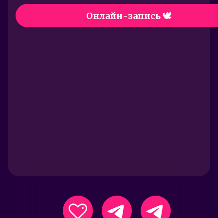
Онлайн-запись 🕊️