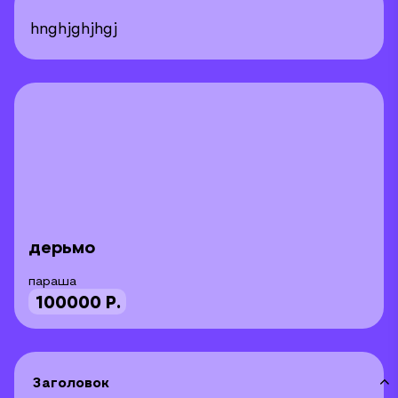
hnghjghjhgj
дерьмо
параша
100000 Р.
Заголовок